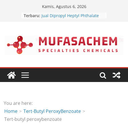
Skip
Kamis, Agustus 6, 2026
to
Terbaru:
Jual Dipropyl Heptyl Phthalate
content
Jual Dioctyl Terephthalate
Jual Triisopropanolamine
Jual Diethanol Isopropanolamine
Jual Polyether Polyol
You are here:
Home
Tert-Butyl PeroxyBenzoate
Tert-butyl peroxybenzoate