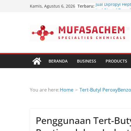
Skip
Terbaru:
Jual Dipropyl Hept
Kamis, Agustus 6, 2026
to
Jual Dioctyl Terep
Jual Triisopropan
content
Jual Diethanol Is
Jual Polyether Pol
BERANDA
BUSINESS
PRODUCTS
You are here:
Home
Tert-Butyl PeroxyBenz
Penggunaan Tert-But