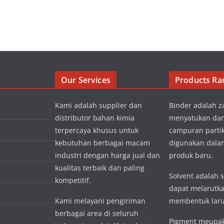
Our Services
Products Ra
Kami adalah supplier dan
Binder adalah z
distributor bahan kimia
menyatukan da
terpercaya khusus untuk
campuran partik
kebutuhan berbagai macam
digunakan dal
industri dengan harga jual dan
produk baru.
kualitas terbaik dan paling
Solvent adalah 
kompetitif.
dapat melarutka
Kami melayani pengiriman
membentuk lar
berbagai area di seluruh
Pigment meupak