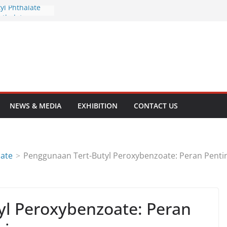
yl Phthalate
hthalate
olamine
opropanolamine
yol
NEWS & MEDIA
EXHIBITION
CONTACT US
oate
Penggunaan Tert-Butyl Peroxybenzoate: Peran Pentin
yl Peroxybenzoate: Peran