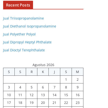
Recent Posts
Jual Triisopropanolamine
Jual Diethanol Isopropanolamine
Jual Polyether Polyol
Jual Dipropyl Heptyl Phthalate
Jual Dioctyl Terephthalate
Agustus 2026
S
S
R
K
J
S
M
1
2
3
4
5
6
7
8
9
10
11
12
13
14
15
16
17
18
19
20
21
22
23