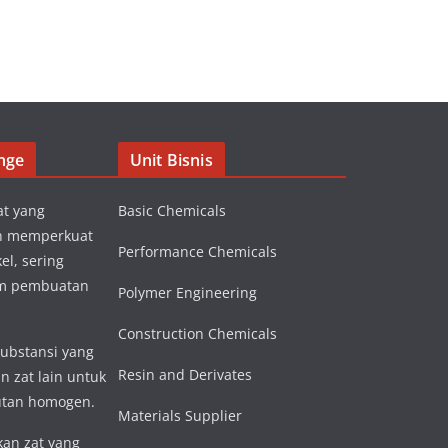
nge
Unit Bisnis
at yang
Basic Chemicals
n memperkuat
Performance Chemicals
el, sering
am pembuatan
Polymer Engineering
Construction Chemicals
substansi yang
Resin and Derivates
n zat lain untuk
utan homogen.
Materials Supplier
an zat yang