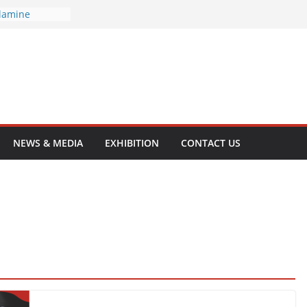
olamine
opropanolamine
ol
yl Phthalate
hthalate
NEWS & MEDIA
EXHIBITION
CONTACT US