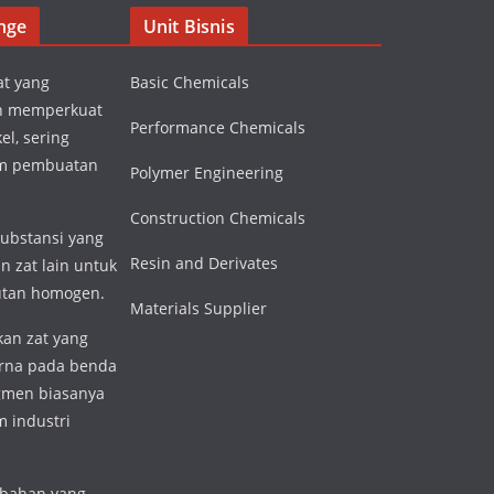
nge
Unit Bisnis
at yang
Basic Chemicals
n memperkuat
Performance Chemicals
el, sering
am pembuatan
Polymer Engineering
Construction Chemicals
substansi yang
Resin and Derivates
n zat lain untuk
utan homogen.
Materials Supplier
an zat yang
rna pada benda
igmen biasanya
 industri
 bahan yang