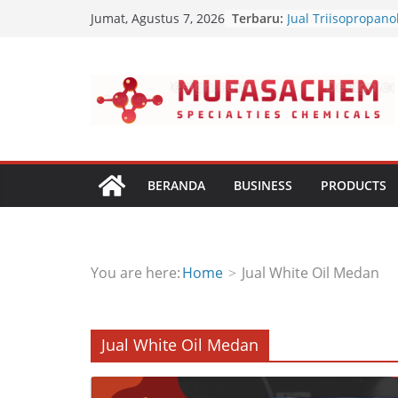
Skip
Terbaru:
Jual Triisopropan
Jumat, Agustus 7, 2026
to
Jual Diethanol Is
Jual Polyether Poly
content
Jual Dipropyl Hept
Jual Dioctyl Terep
BERANDA
BUSINESS
PRODUCTS
You are here:
Home
Jual White Oil Medan
Jual White Oil Medan