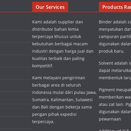
Our Services
Products Ra
Kami adalah supplier dan
Binder adalah z
distributor bahan kimia
menyatukan da
terpercaya khusus untuk
campuran partik
kebutuhan berbagai macam
digunakan dal
industri dengan harga jual dan
produk baru.
kualitas terbaik dan paling
Solvent adalah 
kompetitif.
dapat melarutka
Kami melayani pengiriman
membentuk lar
berbagai area di seluruh
Pigment meupak
indonesia mulai dări pulau Jawa,
memberikan wa
Sumatra, Kalimantan, Sulawesi
atau zat lain. P
dan Bali dengan bekerja sama
digunakan dalam
pengan pihak expedisi
pewarnaan
terpercaya.
Additive adalah