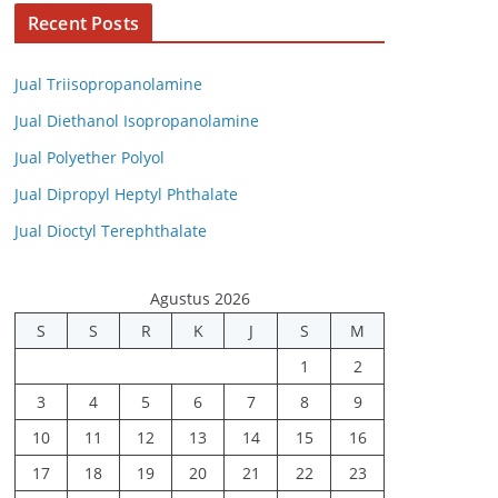
Recent Posts
Jual Triisopropanolamine
Jual Diethanol Isopropanolamine
Jual Polyether Polyol
Jual Dipropyl Heptyl Phthalate
Jual Dioctyl Terephthalate
Agustus 2026
S
S
R
K
J
S
M
1
2
3
4
5
6
7
8
9
10
11
12
13
14
15
16
17
18
19
20
21
22
23