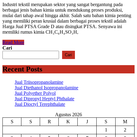
Industri tekstil merupakan sektor yang sangat bergantung pada
berbagai jenis bahan kimia untuk mendukung proses produksi,
mulai dari tahap awal hingga akhir. Salah satu bahan kimia penting
yang memiliki peran krusial dalam berbagai proses tekstil adalah
Harga Jual PTSA Grade D atau disingkat PTSA. Senyawa ini
memiliki rumus kimia CH₃C₆H₄SO₃H,
Read More
Cari
Cari
Recent Posts
Jual Triisopropanolamine
Jual Diethanol Isopropanolamine
Jual Polyether Polyol
Jual Dipropyl Heptyl Phthalate
Jual Dioctyl Terephthalate
Agustus 2026
S
S
R
K
J
S
M
1
2