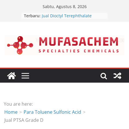
Skip
Sabtu, Agustus 8, 2026
to
Terbaru:
Jual Dioctyl Terephthalate
content
Jual Triisopropanolamine
Jual Diethanol Isopropanolamine
Jual Polyether Polyol
Jual Dipropyl Heptyl Phthalate
You are here:
Home
Para Toluene Sulfonic Acid
Jual PTSA Grade D