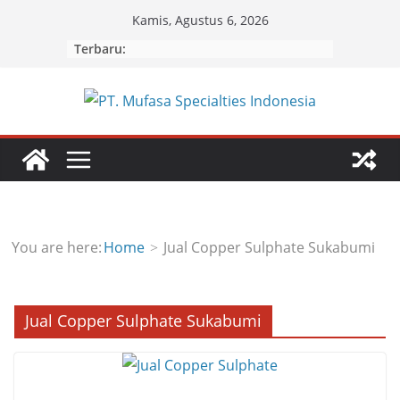
Skip
Kamis, Agustus 6, 2026
to
Terbaru:
content
You are here:
Home
Jual Copper Sulphate Sukabumi
Jual Copper Sulphate Sukabumi