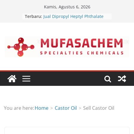
Skip
Kamis, Agustus 6, 2026
to
Terbaru:
Jual Dipropyl Heptyl Phthalate
content
Jual Dioctyl Terephthalate
Jual Triisopropanolamine
Jual Diethanol Isopropanolamine
Jual Polyether Polyol
You are here:
Home
Castor Oil
Sell Castor Oil