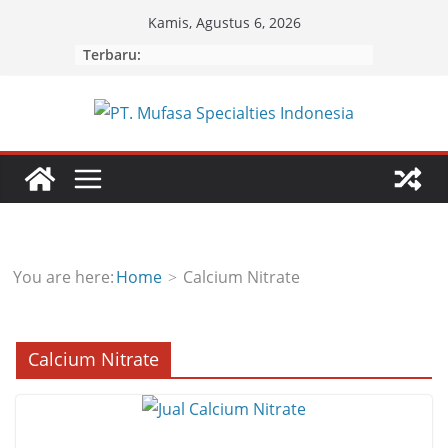
Skip
Kamis, Agustus 6, 2026
to
Terbaru:
content
You are here:
Home
Calcium Nitrate
Calcium Nitrate