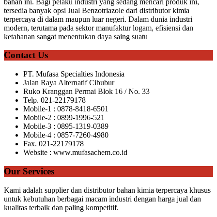
bahan ini. Bagi pelaku industri yang sedang mencari produk ini,
tersedia banyak opsi Jual Benzotriazole dari distributor kimia
terpercaya di dalam maupun luar negeri. Dalam dunia industri
modern, terutama pada sektor manufaktur logam, efisiensi dan
ketahanan sangat menentukan daya saing suatu
Contact Us
PT. Mufasa Specialties Indonesia
Jalan Raya Alternatif Cibubur
Ruko Kranggan Permai Blok 16 / No. 33
Telp. 021-22179178
Mobile-1 : 0878-8418-6501
Mobile-2 : 0899-1996-521
Mobile-3 : 0895-1319-0389
Mobile-4 : 0857-7260-4980
Fax. 021-22179178
Website : www.mufasachem.co.id
Our Services
Kami adalah supplier dan distributor bahan kimia terpercaya khusus
untuk kebutuhan berbagai macam industri dengan harga jual dan
kualitas terbaik dan paling kompetitif.