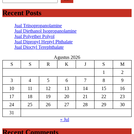
Recent Posts
Jual Triisopropanolamine
Jual Diethanol Isopropanolamine
Jual Polyether Polyol
Jual Dipropyl Heptyl Phthalate
Jual Dioctyl Terephthalate
Agustus 2026
S
S
R
K
J
S
M
1
2
3
4
5
6
7
8
9
10
11
12
13
14
15
16
17
18
19
20
21
22
23
24
25
26
27
28
29
30
31
« Jul
Recent Comments