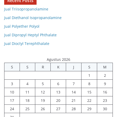
Recent Posts
Jual Triisopropanolamine
Jual Diethanol Isopropanolamine
Jual Polyether Polyol
Jual Dipropyl Heptyl Phthalate
Jual Dioctyl Terephthalate
Agustus 2026
S
S
R
K
J
S
M
1
2
3
4
5
6
7
8
9
10
11
12
13
14
15
16
17
18
19
20
21
22
23
24
25
26
27
28
29
30