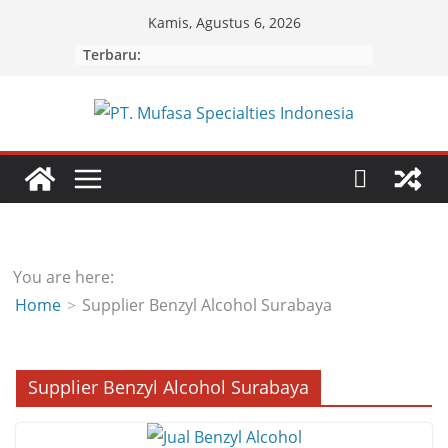
Skip
Kamis, Agustus 6, 2026
to
Terbaru:
content
You are here:
Home
Supplier Benzyl Alcohol Surabaya
Supplier Benzyl Alcohol Surabaya