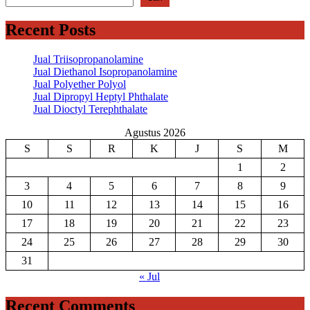
Recent Posts
Jual Triisopropanolamine
Jual Diethanol Isopropanolamine
Jual Polyether Polyol
Jual Dipropyl Heptyl Phthalate
Jual Dioctyl Terephthalate
Agustus 2026
S
S
R
K
J
S
M
1
2
3
4
5
6
7
8
9
10
11
12
13
14
15
16
17
18
19
20
21
22
23
24
25
26
27
28
29
30
31
« Jul
Recent Comments