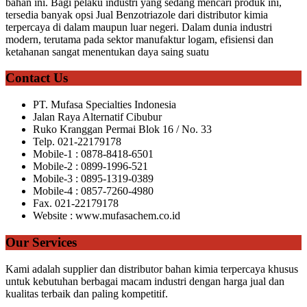
bahan ini. Bagi pelaku industri yang sedang mencari produk ini,
tersedia banyak opsi Jual Benzotriazole dari distributor kimia
terpercaya di dalam maupun luar negeri. Dalam dunia industri
modern, terutama pada sektor manufaktur logam, efisiensi dan
ketahanan sangat menentukan daya saing suatu
Contact Us
PT. Mufasa Specialties Indonesia
Jalan Raya Alternatif Cibubur
Ruko Kranggan Permai Blok 16 / No. 33
Telp. 021-22179178
Mobile-1 : 0878-8418-6501
Mobile-2 : 0899-1996-521
Mobile-3 : 0895-1319-0389
Mobile-4 : 0857-7260-4980
Fax. 021-22179178
Website : www.mufasachem.co.id
Our Services
Kami adalah supplier dan distributor bahan kimia terpercaya khusus
untuk kebutuhan berbagai macam industri dengan harga jual dan
kualitas terbaik dan paling kompetitif.