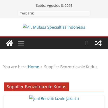
Skip
Sabtu, Agustus 8, 2026
to
Terbaru:
content
You are here:
Home
Supplier Benzotriazole Kudus
Supplier Benzotriazole Kudus