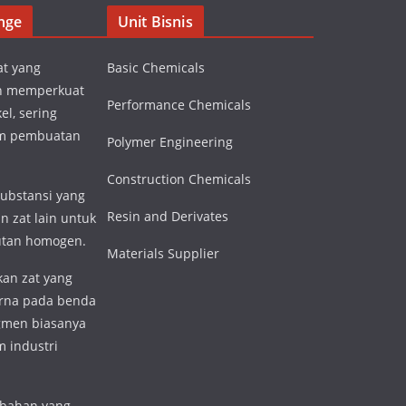
nge
Unit Bisnis
at yang
Basic Chemicals
n memperkuat
Performance Chemicals
el, sering
am pembuatan
Polymer Engineering
Construction Chemicals
substansi yang
Resin and Derivates
n zat lain untuk
utan homogen.
Materials Supplier
an zat yang
rna pada benda
igmen biasanya
 industri
 bahan yang