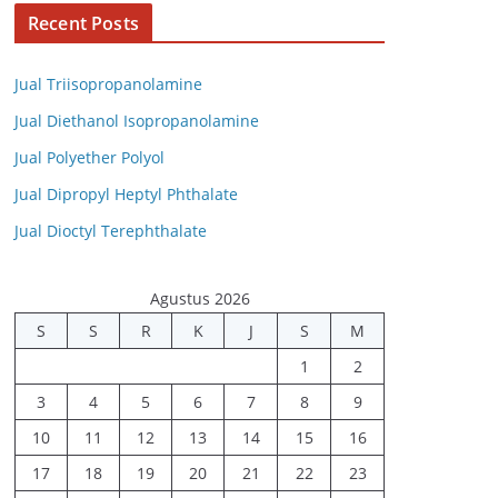
Recent Posts
Jual Triisopropanolamine
Jual Diethanol Isopropanolamine
Jual Polyether Polyol
Jual Dipropyl Heptyl Phthalate
Jual Dioctyl Terephthalate
Agustus 2026
S
S
R
K
J
S
M
1
2
3
4
5
6
7
8
9
10
11
12
13
14
15
16
17
18
19
20
21
22
23