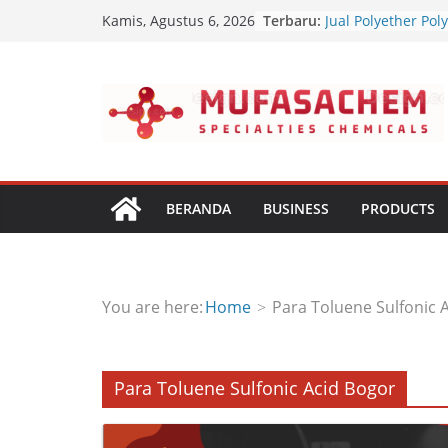
Jual Diethanol Is
Skip
Terbaru:
Kamis, Agustus 6, 2026
Jual Polyether Poly
to
Jual Dipropyl Hept
Jual Dioctyl Terep
content
Jual Triisopropan
BERANDA
BUSINESS
PRODUCTS
You are here:
Home
Para Toluene Sulfonic 
Para Toluene Sulfonic Acid Bogor