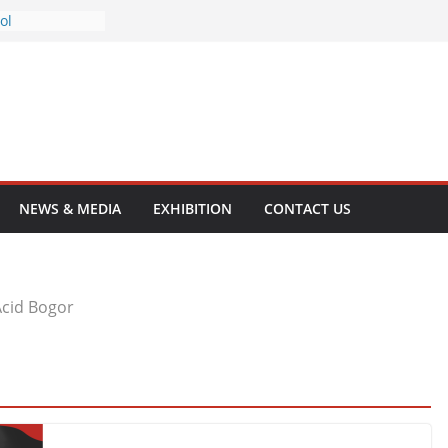
opropanolamine
ol
yl Phthalate
hthalate
olamine
NEWS & MEDIA
EXHIBITION
CONTACT US
Acid Bogor