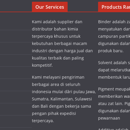
Our Services
Products Ra
Kami adalah supplier dan
Binder adalah z
distributor bahan kimia
menyatukan da
terpercaya khusus untuk
campuran partik
kebutuhan berbagai macam
digunakan dal
industri dengan harga jual dan
produk baru.
kualitas terbaik dan paling
Solvent adalah 
kompetitif.
dapat melarutka
Kami melayani pengiriman
membentuk lar
berbagai area di seluruh
Pigment meupak
indonesia mulai dări pulau Jawa,
memberikan wa
Sumatra, Kalimantan, Sulawesi
atau zat lain. P
dan Bali dengan bekerja sama
digunakan dalam
pengan pihak expedisi
pewarnaan
terpercaya.
Additive adalah