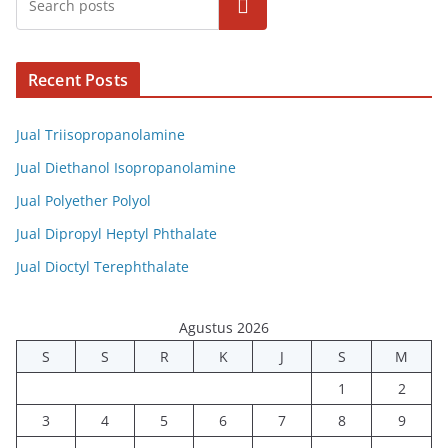
Cari
Recent Posts
Jual Triisopropanolamine
Jual Diethanol Isopropanolamine
Jual Polyether Polyol
Jual Dipropyl Heptyl Phthalate
Jual Dioctyl Terephthalate
Agustus 2026
S
S
R
K
J
S
M
1
2
3
4
5
6
7
8
9