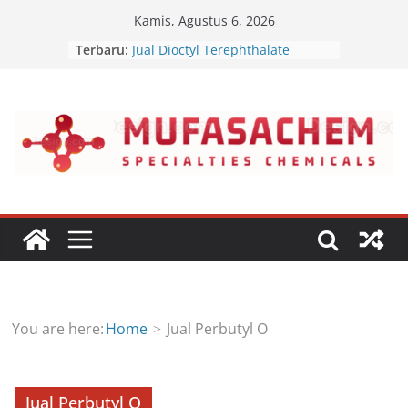
Skip
Kamis, Agustus 6, 2026
to
Terbaru:
Jual Dioctyl Terephthalate
content
Jual Triisopropanolamine
Jual Diethanol Isopropanolamine
Jual Polyether Polyol
Jual Dipropyl Heptyl Phthalate
You are here:
Home
Jual Perbutyl O
Jual Perbutyl O