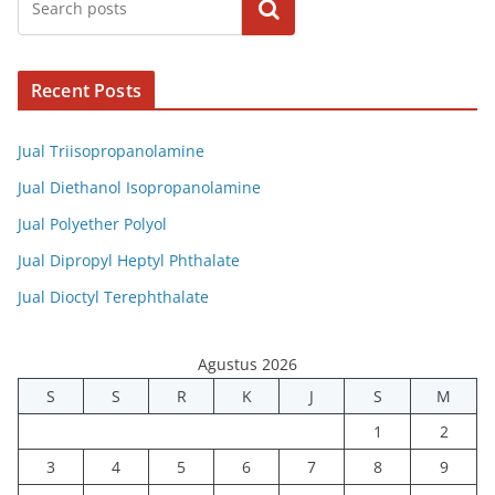
Cari
Recent Posts
Jual Triisopropanolamine
Jual Diethanol Isopropanolamine
Jual Polyether Polyol
Jual Dipropyl Heptyl Phthalate
Jual Dioctyl Terephthalate
Agustus 2026
S
S
R
K
J
S
M
1
2
3
4
5
6
7
8
9