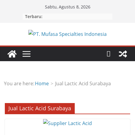
Skip
Sabtu, Agustus 8, 2026
to
Terbaru:
content
You are here:
Home
Jual Lactic Acid Surabaya
Jual Lactic Acid Surabaya