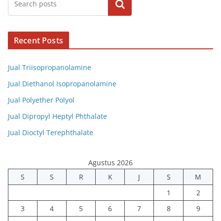
Cari
Recent Posts
Jual Triisopropanolamine
Jual Diethanol Isopropanolamine
Jual Polyether Polyol
Jual Dipropyl Heptyl Phthalate
Jual Dioctyl Terephthalate
Agustus 2026
S
S
R
K
J
S
M
1
2
3
4
5
6
7
8
9