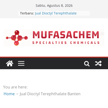
Skip
Sabtu, Agustus 8, 2026
to
Terbaru:
Jual Dioctyl Terephthalate
content
Jual Triisopropanolamine
Jual Diethanol Isopropanolamine
Jual Polyether Polyol
Jual Dipropyl Heptyl Phthalate
You are here:
Home
Jual Dioctyl Terephthalate Banten