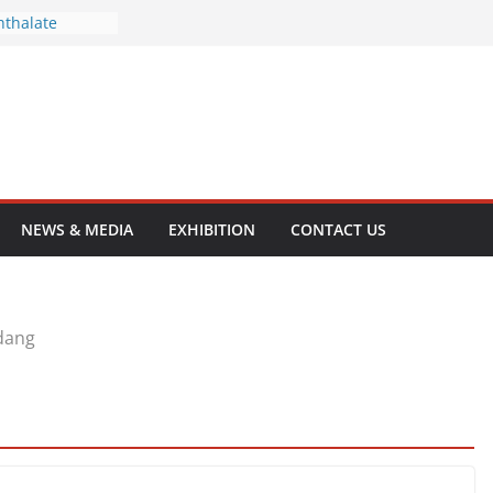
yl Phthalate
hthalate
olamine
opropanolamine
yol
NEWS & MEDIA
EXHIBITION
CONTACT US
dang