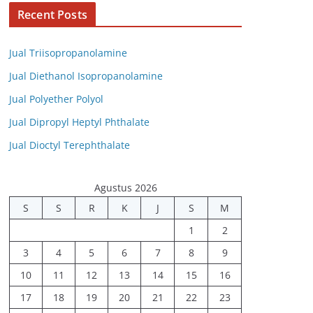
Recent Posts
Jual Triisopropanolamine
Jual Diethanol Isopropanolamine
Jual Polyether Polyol
Jual Dipropyl Heptyl Phthalate
Jual Dioctyl Terephthalate
Agustus 2026
S
S
R
K
J
S
M
1
2
3
4
5
6
7
8
9
10
11
12
13
14
15
16
17
18
19
20
21
22
23