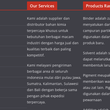
Our Services
Products Ra
Kami adalah supplier dan
Binder adalah z
distributor bahan kimia
menyatukan da
terpercaya khusus untuk
campuran partik
kebutuhan berbagai macam
digunakan dal
industri dengan harga jual dan
produk baru.
kualitas terbaik dan paling
Solvent adalah 
kompetitif.
dapat melarutka
Kami melayani pengiriman
membentuk lar
berbagai area di seluruh
Pigment meupak
indonesia mulai dări pulau Jawa,
memberikan wa
Sumatra, Kalimantan, Sulawesi
atau zat lain. P
dan Bali dengan bekerja sama
digunakan dalam
pengan pihak expedisi
pewarnaan
terpercaya.
Additive adalah