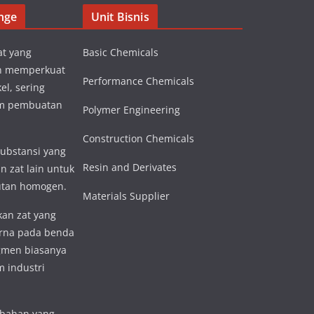
nge
Unit Bisnis
at yang
Basic Chemicals
n memperkuat
Performance Chemicals
el, sering
am pembuatan
Polymer Engineering
Construction Chemicals
substansi yang
Resin and Derivates
n zat lain untuk
utan homogen.
Materials Supplier
an zat yang
rna pada benda
igmen biasanya
 industri
 bahan yang