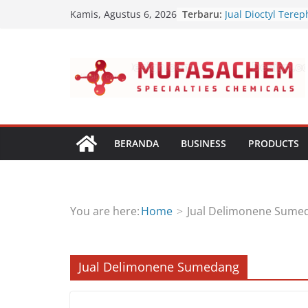
Jual Dipropyl Hept
Skip
Terbaru:
Kamis, Agustus 6, 2026
Jual Dioctyl Terep
to
Jual Triisopropan
Jual Diethanol Is
content
Jual Polyether Pol
BERANDA
BUSINESS
PRODUCTS
You are here:
Home
Jual Delimonene Sume
Jual Delimonene Sumedang