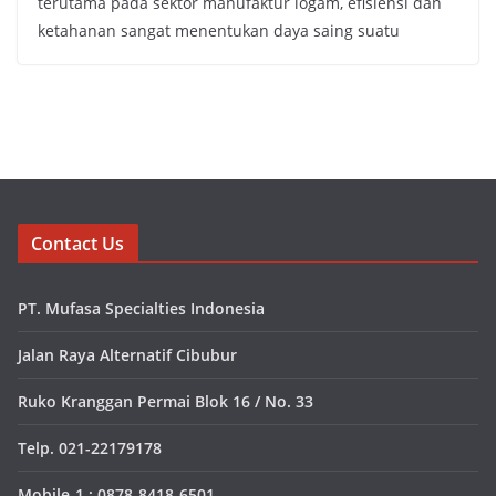
terutama pada sektor manufaktur logam, efisiensi dan
ketahanan sangat menentukan daya saing suatu
Contact Us
PT. Mufasa Specialties Indonesia
Jalan Raya Alternatif Cibubur
Ruko Kranggan Permai Blok 16 / No. 33
Telp. 021-22179178
Mobile-1 : 0878-8418-6501