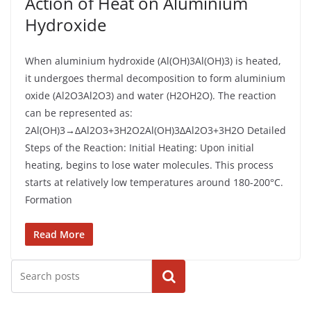
Action of Heat on Aluminium
Hydroxide
When aluminium hydroxide (Al(OH)3Al(OH)3​) is heated,
it undergoes thermal decomposition to form aluminium
oxide (Al2O3Al2​O3​) and water (H2OH2​O). The reaction
can be represented as:
2Al(OH)3→ΔAl2O3+3H2O2Al(OH)3​Δ​Al2​O3​+3H2​O Detailed
Steps of the Reaction: Initial Heating: Upon initial
heating, begins to lose water molecules. This process
starts at relatively low temperatures around 180-200°C.
Formation
Read More
Cari