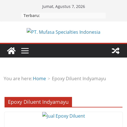
Skip
Jumat, Agustus 7, 2026
to
Terbaru:
content
You are here:
Home
Epoxy Diluent Indyamayu
Epoxy Diluent Indyamayu