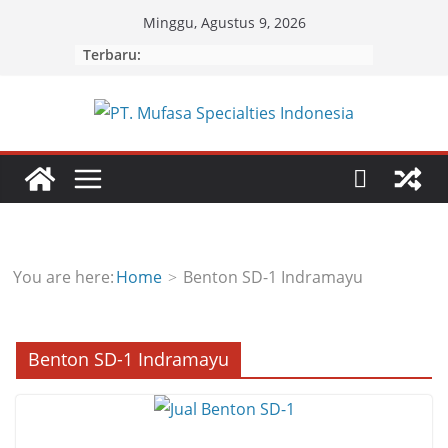
Skip
Minggu, Agustus 9, 2026
to
Terbaru:
content
You are here:
Home
Benton SD-1 Indramayu
Benton SD-1 Indramayu