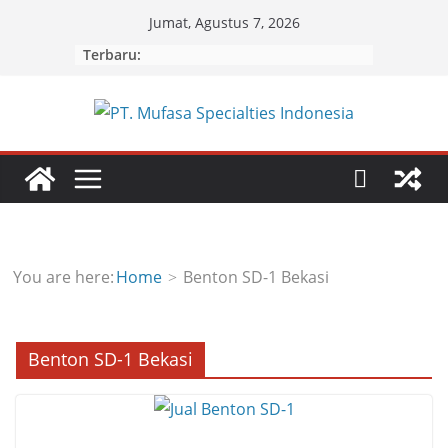
Skip
Jumat, Agustus 7, 2026
to
Terbaru:
content
You are here:
Home
Benton SD-1 Bekasi
Benton SD-1 Bekasi